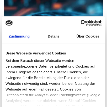
Zustimmung
Details
Über Cookies
Diese Webseite verwendet Cookies
Bei dem Besuch dieser Webseite werden
personenbezogene Daten verarbeitet und Cookies auf
Ihrem Endgerät gespeichert. Unsere Cookies, die
zwingend für die Bereitstellung der Funktionen der
Webseite notwendig sind, werden bei der Nutzung der
Webseite auf jeden Fall gesetzt. Cookies von
Automobilindustrie
Drittanbietern für Analyse- oder Trackingzwecke (Google
In der Automobilindustrie verlassen wir uns auf
bewährte Analyse- und Prüftechniken, um innovative
Analytics) werden nur aktiviert, wenn Sie auf "Cookies
Fahrzeugtechnologien erfolgreich zu entwickeln.
zulassen" klicken. Mehr dazu (einschließlich der