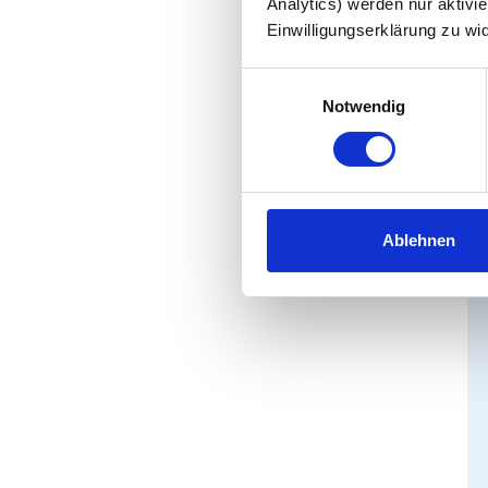
Analytics) werden nur aktivie
Konta
Einwilligungserklärung zu wi
Einwilligungsauswahl
Wir 
Notwendig
Ablehnen