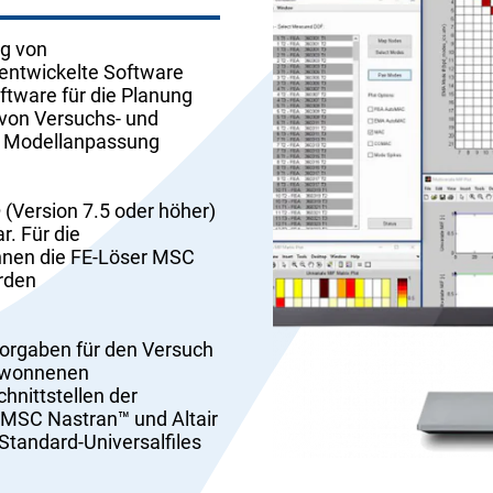
g von
 entwickelte Software
oftware für die Planung
 von Versuchs- und
e Modellanpassung
Version 7.5 oder höher)
r. Für die
nnen die FE-Löser MSC
erden
Vorgaben für den Versuch
gewonnenen
hnittstellen der
 MSC Nastran™ und Altair
Standard-Universalfiles