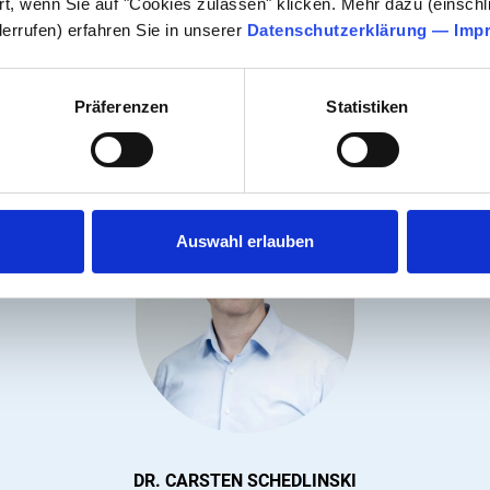
rt, wenn Sie auf "Cookies zulassen" klicken. Mehr dazu (einschli
ktieren Sie uns gerne pers
derrufen) erfahren Sie in unserer
Datenschutzerklärung
—
Imp
beraten Sie gerne bei Fragen rund um das Thema Modellvalidie
Präferenzen
Statistiken
Auswahl erlauben
DR. CARSTEN SCHEDLINSKI