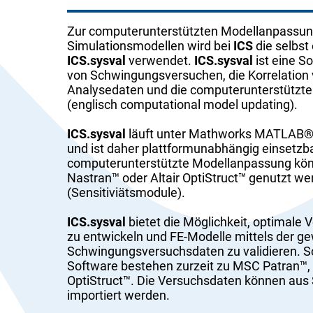
Zur computerunterstützten Modellanpassun
Simulationsmodellen wird bei
ICS
die selbst
ICS.sysval
verwendet.
ICS.sysval
ist eine S
von Schwingungsversuchen, die Korrelation
Analysedaten und die computerunterstützt
(englisch computational model updating).
ICS.sysval
läuft unter Mathworks MATLAB® (
und ist daher plattformunabhängig einsetzba
computerunterstützte Modellanpassung kö
Nastran™ oder Altair OptiStruct™ genutzt w
(Sensitiviätsmodule).
ICS.sysval
bietet die Möglichkeit, optimale 
zu entwickeln und FE-Modelle mittels der 
Schwingungsversuchsdaten zu validieren. Sc
Software bestehen zurzeit zu MSC Patran™,
OptiStruct™. Die Versuchsdaten können aus 
importiert werden.